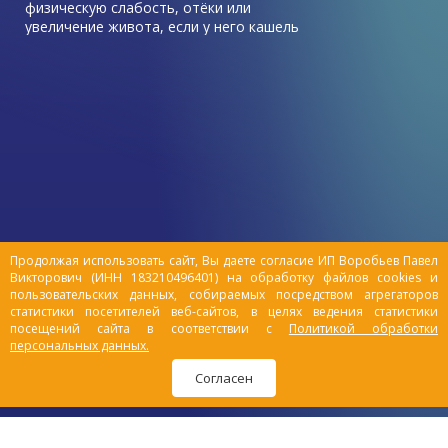
физическую слабость, отёки или
увеличение живота, если у него кашель
без температуры, который не лечится
антибиотиками – возможно, у него
проблемы с сердцем и развивается
хроническая сердечная недостаточность
(ХСН).
Продолжая использовать сайт, Вы даете согласие ИП Воробьев Павел
Викторович (ИНН 183210496401) на обработку файлов cookies и
пользовательских данных, собираемых посредством агрегаторов
статистики посетителей веб-сайтов, в целях ведения статистики
посещений сайта в соответствии с
Политикой обработки
персональных данных.
Согласен