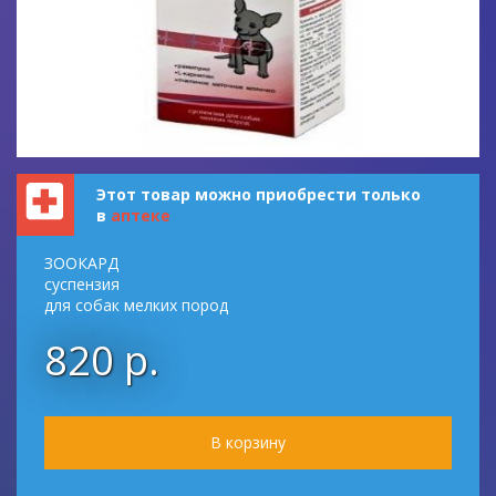
Этот товар можно приобрести только
в
аптеке
ЗООКАРД
суспензия
для собак мелких пород
820 р.