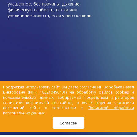
учащенное, без причины, дыхание,
физическую слабость, отёки или
увеличение живота, если у него кашель
без температуры, который не лечится
антибиотиками – возможно, у него
проблемы с сердцем и развивается
хроническая сердечная недостаточность
(ХСН).
Продолжая использовать сайт, Вы даете согласие ИП Воробьев Павел
Викторович (ИНН 183210496401) на обработку файлов cookies и
пользовательских данных, собираемых посредством агрегаторов
статистики посетителей веб-сайтов, в целях ведения статистики
посещений сайта в соответствии с
Политикой обработки
персональных данных.
Согласен