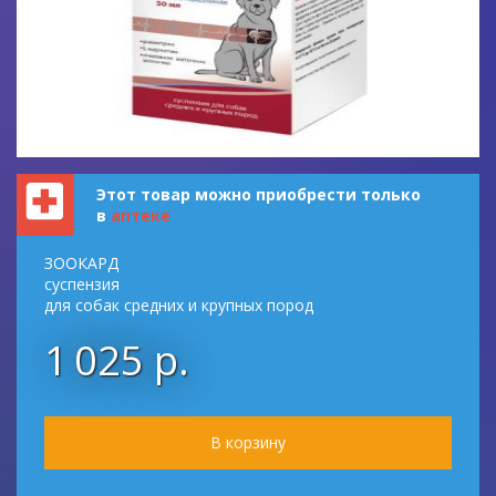
Этот товар можно приобрести только
в
аптеке
ЗООКАРД
суспензия
для собак средних и крупных пород
1 025 р.