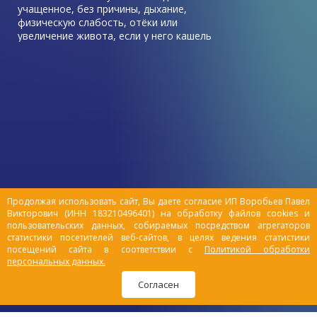
учащенное, без причины, дыхание,
физическую слабость, отёки или
увеличение живота, если у него кашель
без температуры, который не лечится
антибиотиками – возможно, у него
проблемы с сердцем и развивается
хроническая сердечная недостаточность
(ХСН).
Продолжая использовать сайт, Вы даете согласие ИП Воробьев Павел
Викторович (ИНН 183210496401) на обработку файлов cookies и
пользовательских данных, собираемых посредством агрегаторов
статистики посетителей веб-сайтов, в целях ведения статистики
посещений сайта в соответствии с
Политикой обработки
персональных данных.
Согласен