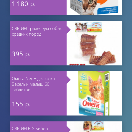
1 180 р.
СВБ-ИН Трахея для собак
средних пород
395 р.
Омега Neo+ для котят
Веселый малыш 60
таблеток
155 р.
СВБ-ИН BIG Бибер