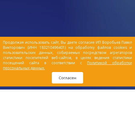
Продолжая использовать сайт, Вы даете согласие ИП Воробьев Павел
Викторович (ИНН 183210496401) на обработку файлов cookies и
пользовательских данных, собираемых посредством агрегаторов
статистики посетителей веб-сайтов, в целях ведения статистики
посещений сайта в соответствии с
Политикой обработки
персональных данных.
Согласен