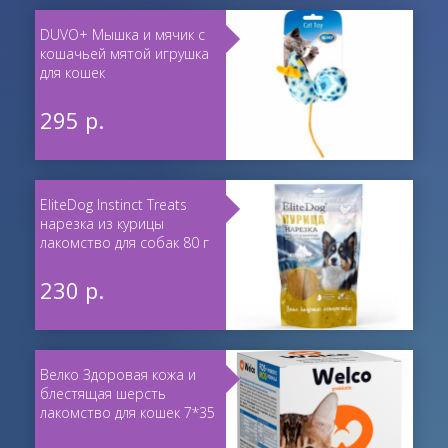
DUVO+ Мышка и мячик с
кошачьей мятой игрушка
для кошек
295 р.
EliteDog Instinct Treats
нарезка из курицы
лакомство для собак 80 г
230 р.
Велко Здоровая кожа и
блестящая шерсть
лакомство для кошек 7*35
мл