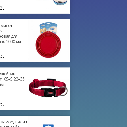
р.
 миска
ая
новая для
ых 1000 мл
р.
 Ошейник
m XS–S 22–35
мм
р.
намордник из