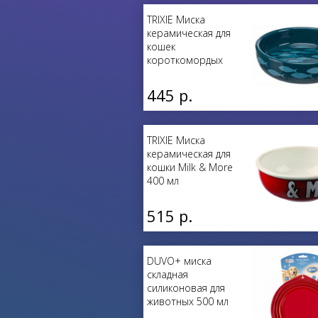
TRIXIE Миска
керамическая для
кошек
короткомордых
пород 300 мл
445 р.
TRIXIE Миска
керамическая для
кошки Milk & More
400 мл
515 р.
DUVO+ миска
складная
силиконовая для
животных 500 мл