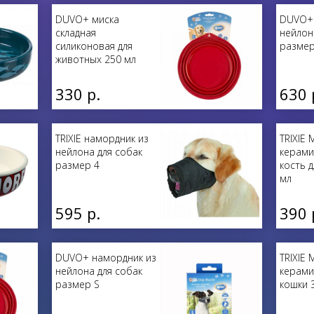
DUVO+ миска
DUVO+ 
складная
нейлон
силиконовая для
размер
животных 250 мл
330 р.
630 
TRIXIE намордник из
TRIXIE 
нейлона для собак
керами
размер 4
кость 
мл
595 р.
390 
DUVO+ намордник из
TRIXIE 
нейлона для собак
керами
размер S
кошки 