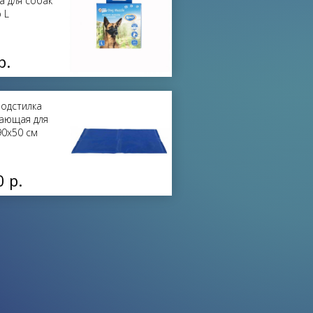
а для собак
 L
р.
Подстилка
ающая для
90х50 см
0 р.