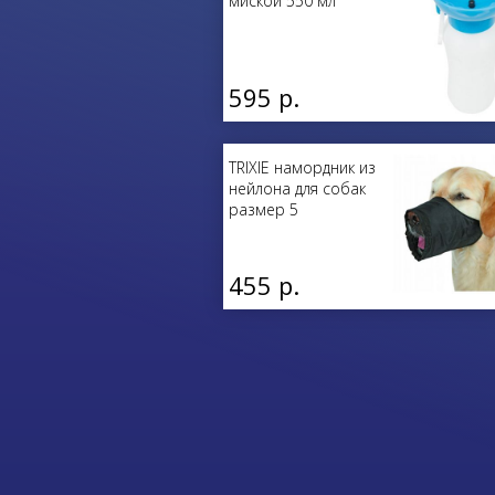
миской 550 мл
595 р.
TRIXIE намордник из
нейлона для собак
размер 5
455 р.