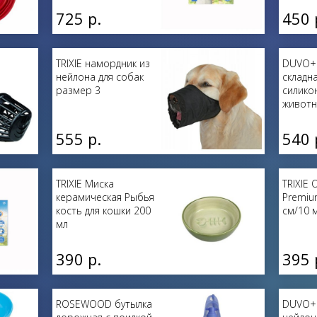
725 р.
450 
TRIXIE намордник из
DUVO+
нейлона для собак
складн
размер 3
силико
животн
555 р.
540 
TRIXIE Миска
TRIXIE
керамическая Рыбья
Premiu
кость для кошки 200
см/10 
мл
390 р.
395 
ROSEWOOD бутылка
DUVO+ 