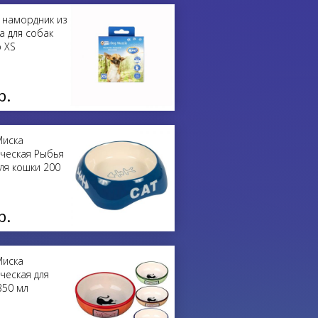
намордник из
а для собак
 XS
р.
Миска
ческая Рыбья
для кошки 200
р.
Миска
ческая для
350 мл