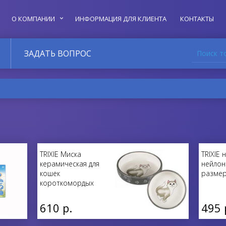
О КОМПАНИИ
ИНФОРМАЦИЯ ДЛЯ КЛИЕНТА
КОНТАКТЫ
Поиск т
ЗАДАТЬ ВОПРОС
TRIXIE Миска
TRIXIE 
керамическая для
нейлон
кошек
размер
короткомордых
пород 300 мл
610 р.
495 