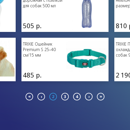
дорожная с поилкой
нейлон
для собак 500 мл
размер
505 р.
810 
TRIXIE Ошейник
TRIXIE 
Premium S 25–40
охлажд
см/15 мм
собак 
485 р.
2 19
«
»
‹
2
3
4
›