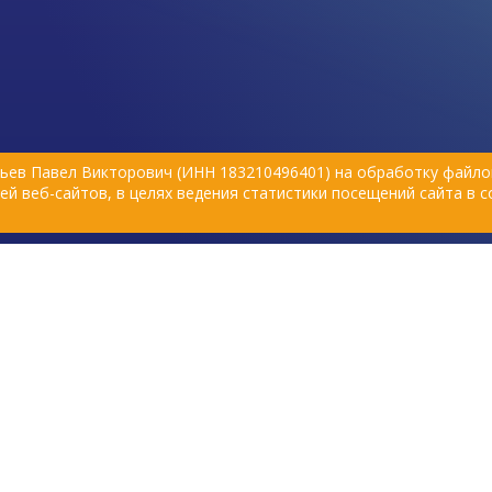
ьев Павел Викторович (ИНН 183210496401) на обработку файлов
й веб-сайтов, в целях ведения статистики посещений сайта в 
Политика обработки персональных данных
вске, 2015–