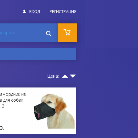
ВХОД
РЕГИСТРАЦИЯ
оваров
Цена:
намордник из
а для собак
 2
р.