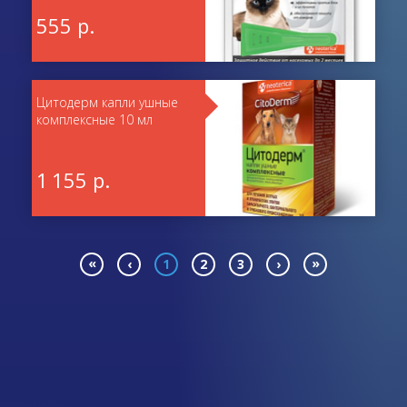
555 р.
Цитодерм капли ушные
комплексные 10 мл
1 155 р.
«
»
‹
1
2
3
›