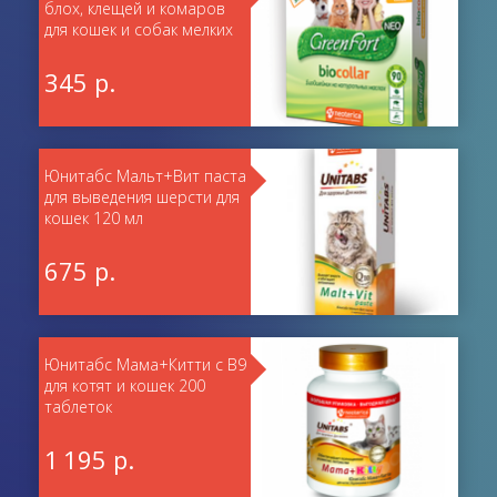
блох, клещей и комаров
для кошек и собак мелких
пород
345 р.
Юнитабс Мальт+Вит паста
для выведения шерсти для
кошек 120 мл
675 р.
Юнитабс Мама+Китти с В9
для котят и кошек 200
таблеток
1 195 р.