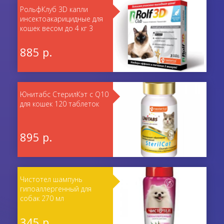
РольфКлуб 3D капли
инсектоакарицидные для
кошек весом до 4 кг 3
пипетки
885 р.
Юнитабс СтерилКэт с Q10
для кошек 120 таблеток
895 р.
Чистотел шампунь
гипоаллергенный для
собак 270 мл
345 р.