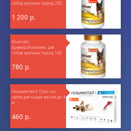
собак крупных пород 200
таблеток
1 200 р.
Юнитабс
БреверсКомплекс для
собак крупных пород 100
таблеток
780 р.
Гельминтал К Спот-он
капли для кошек весом до 4
кг
460 р.