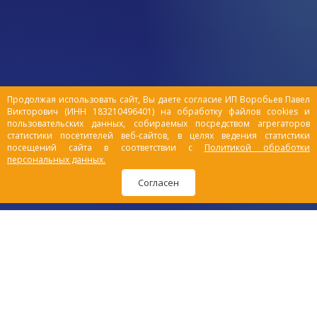
Продолжая использовать сайт, Вы даете согласие ИП Воробьев Павел
Викторович (ИНН 183210496401) на обработку файлов cookies и
пользовательских данных, собираемых посредством агрегаторов
статистики посетителей веб-сайтов, в целях ведения статистики
посещений сайта в соответствии с
Политикой обработки
персональных данных.
Согласен