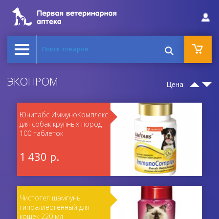
Поиск товаров
ЭКОПРОМ
Цена:
Юнитабс ИммуноКомплекс
для собак крупных пород
100 таблеток
1 430 р.
Чистотел шампунь
гипоаллергенный для
кошек 220 мл