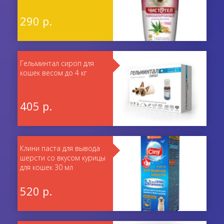
290 р.
Гельминтал сироп для
кошек весом до 4 кг
405 р.
Клини паста для вывода
шерсти со вкусом курицы
для кошек 30 мл
520 р.