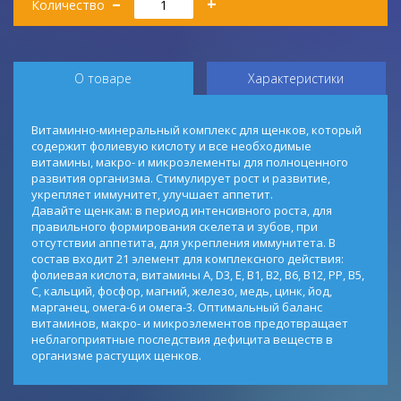
–
+
Количество
О товаре
Характеристики
Витаминно-минеральный комплекс для щенков, который
содержит фолиевую кислоту и все необходимые
витамины, макро- и микроэлементы для полноценного
развития организма. Стимулирует рост и развитие,
укрепляет иммунитет, улучшает аппетит.
Давайте щенкам: в период интенсивного роста, для
правильного формирования скелета и зубов, при
отсутствии аппетита, для укрепления иммунитета. В
состав входит 21 элемент для комплексного действия:
фолиевая кислота, витамины А, D3, Е, В1, В2, В6, В12, РР, В5,
С, кальций, фосфор, магний, железо, медь, цинк, йод,
марганец, омега-6 и омега-3. Оптимальный баланс
витаминов, макро- и микроэлементов предотвращает
неблагоприятные последствия дефицита веществ в
организме растущих щенков.