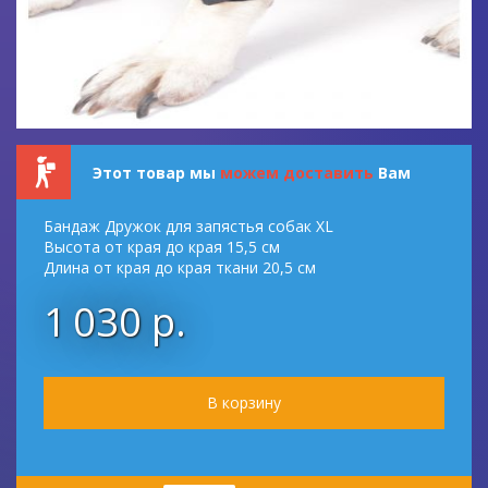
Этот товар мы
можем доставить
Вам
Бандаж Дружок для запястья собак XL
Высота от края до края 15,5 см
Длина от края до края ткани 20,5 см
1 030 р.
Количество