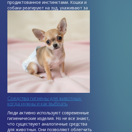
продиктованное инстинктами. Кошки и
собаки реагируют на зуд, ухаживают за
кожей и шерстью, пытаются залечить
мелкие повреждения с помощью своей
слюны, которая обладает
бактерицидными и ранозаживляющими
свойствами.
Средства гигиены для животных:
когда нужны и как выбрать
Люди активно используют современные
гигиенические изделия. Но не все знают,
что существуют аналогичные средства
для животных. Они позволяют облегчить