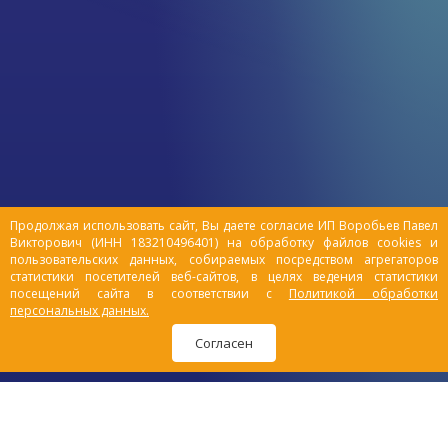
уход за питомцами: устранить
неприятные запахи, путешествовать с
комфортом, улучшить качество жизни
заболевших или пожилых любимцев.
Расскажем подробнее, чем удобны
памперсы для животных, пояса и
штанишки для собак.
Продолжая использовать сайт, Вы даете согласие ИП Воробьев Павел
Викторович (ИНН 183210496401) на обработку файлов cookies и
пользовательских данных, собираемых посредством агрегаторов
статистики посетителей веб-сайтов, в целях ведения статистики
посещений сайта в соответствии с
Политикой обработки
персональных данных.
Согласен