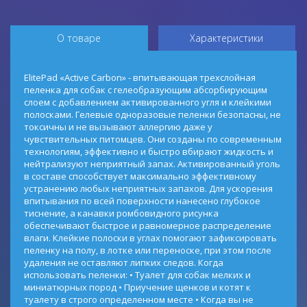
О товаре
Характеристики
ElitePad «Active Carbon» - впитывающая трехслойная
пеленка для собак с гелеобразующим абсорбирующим
слоем с добавлением активированного угля и клейкими
полосками. Гелевые одноразовые пеленки безопасны, не
токсичны и не вызывают аллергию даже у
чувствительных питомцев. Они созданы по современным
технологиям, эффективно и быстро вбирают жидкость и
нейтрализуют неприятный запах. Активированный уголь
в составе способствует максимально эффективному
устранению любых неприятных запахов. Для ускорения
впитывания по всей поверхности нанесено глубокое
тиснение, а канавки ромбовидного рисунка
обеспечивают быстрое и равномерное распределение
влаги. Клейкие полоски в углах помогают зафиксировать
пеленку на полу, в лотке или переноске, при этом после
удаления не оставляют липких следов. Когда
использовать пеленки: • Туалет для собак мелких и
миниатюрных пород • Приучение щенков и котят к
туалету в строго определенном месте • Когда вы не