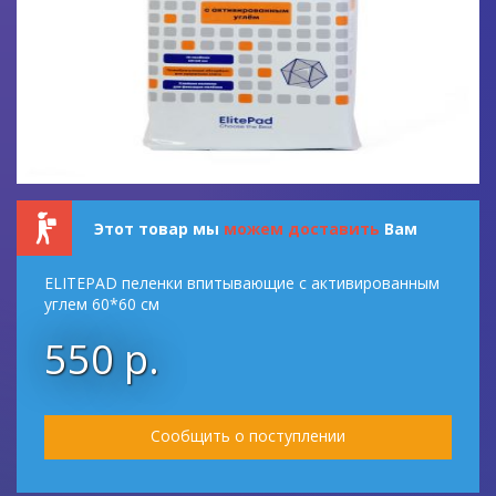
Этот товар мы
можем доставить
Вам
ELITEPAD пеленки впитывающие с активированным
углем 60*60 см
550 р.
Сообщить о поступлении