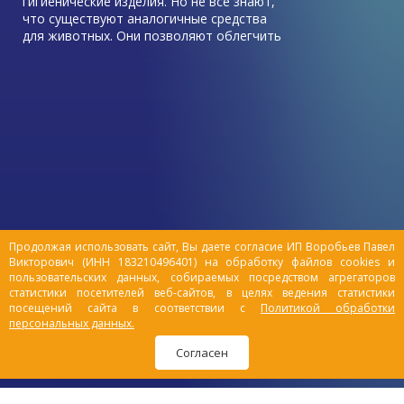
гигиенические изделия. Но не все знают,
что существуют аналогичные средства
для животных. Они позволяют облегчить
уход за питомцами: устранить
неприятные запахи, путешествовать с
комфортом, улучшить качество жизни
заболевших или пожилых любимцев.
Расскажем подробнее, чем удобны
памперсы для животных, пояса и
штанишки для собак.
Продолжая использовать сайт, Вы даете согласие ИП Воробьев Павел
Викторович (ИНН 183210496401) на обработку файлов cookies и
пользовательских данных, собираемых посредством агрегаторов
статистики посетителей веб-сайтов, в целях ведения статистики
посещений сайта в соответствии с
Политикой обработки
персональных данных.
Согласен