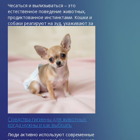
Чесаться и вылизываться ‒ это
естественное поведение животных,
продиктованное инстинктами. Кошки и
собаки реагируют на зуд, ухаживают за
кожей и шерстью, пытаются залечить
мелкие повреждения с помощью своей
слюны, которая обладает
бактерицидными и ранозаживляющими
свойствами.
Средства гигиены для животных:
когда нужны и как выбрать
Люди активно используют современные