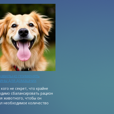
применять
Как правильно применять
домашних
витамины для домашних
 2
питомцев. Часть 1
крет, что крайне
Полноценное питание домашних
ансировать рацион
любимцев – это не только правильно
го, чтобы он
подобранный и сбалансированный
имое количество
корм. Белки, жиры и углеводы –
еств. Восполнить
основа рациона любого питомца, но
ых элементов в
не менее важными являются