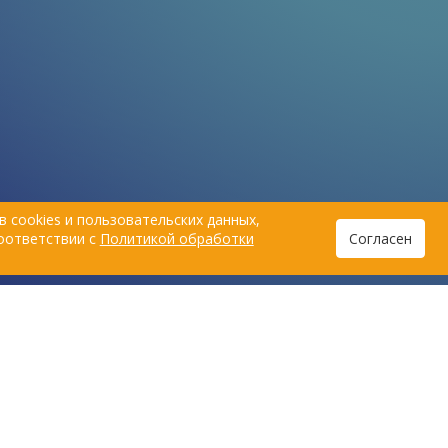
ают витаминные
витамины
для кошек и собак,
о многие не знают,
минералы, аминокислоты.
брать витамины для
 что нужно
Верное сочетание этих веществ
боре этой
послужит лучшим способом получить
аров.
всё необходимое для поддержания
здоровья и защиты от болезней.
 cookies и пользовательских данных,
соответствии с
Политикой обработки
Согласен