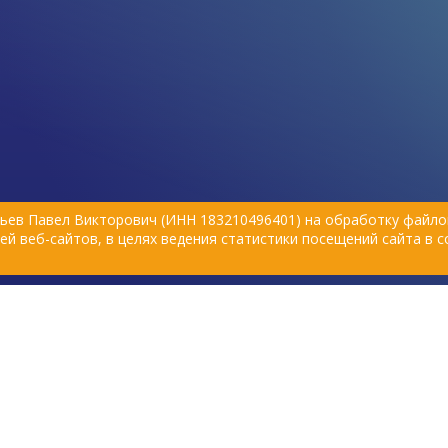
Чечора советует включить в рацион
организме помог
незаменимые жирные кислоты —
комплексы. Однак
добавки с ОМЕГА-3 или ОМЕГА-6.
как правильно вы
кошек и собак, и
Что такое
учитывать при вы
категории зоотов
незаменимые
жирные кислоты
(EFAs)?
ьев Павел Викторович (ИНН 183210496401) на обработку файлов
Это ряд полиненасыщенных жирных
й веб-сайтов, в целях ведения статистики посещений сайта в 
кислот, которые организм не может
синтезировать самостоятельно. К
ним относятся 2 семейства – Омега-3
и Омега-6 жирные кислоты.