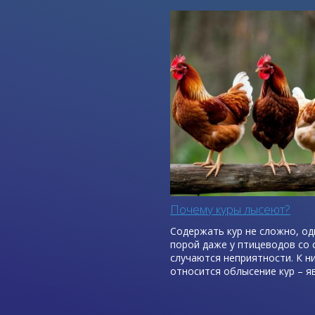
рименять
Почему куры лысеют?
машних
Содержать кур не сложно, однако
ие домашних
порой даже у птицеводов со стажем
только правильно
случаются неприятности. К ним
лансированный
относится облысение кур – явление,
 углеводы –
сигнализирующее о неполадках в
ого питомца, но
курином организме. В норме лишены
являются
оперения только ноги в нижней