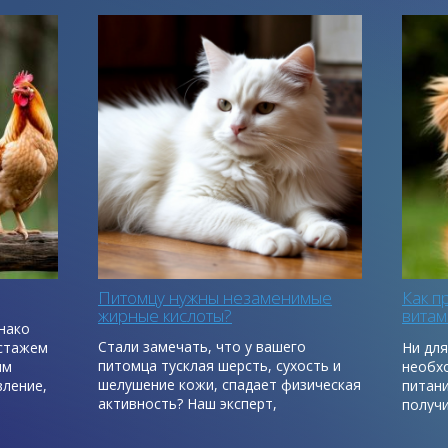
Питомцу нужны незаменимые
Как правильно 
жирные кислоты?
витамины для 
питомцев. Часть
Стали замечать, что у вашего
Ни для кого не се
питомца тусклая шерсть, сухость и
необходимо сбал
шелушение кожи, спадает физическая
питания животно
активность? Наш эксперт,
получил необход
ветеринарный врач, дерматолог и
питательных вещ
аллерголог Ольга Владимировна
недостаток важн