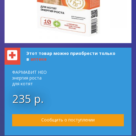
Этот товар можно приобрести только
в
аптеке
ФАРМАВИТ НЕО
энергия роста
для котят
235 р.
Сообщить о поступлении