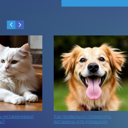
мые
Как правильно применять
Как п
витамины для домашних
витам
питомцев. Часть 2
питом