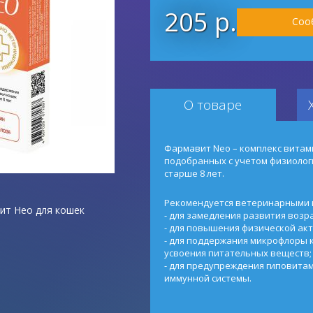
205 р.
Соо
О товаре
Фармавит Neo – комплекс витам
подобранных с учетом физиолог
старше 8 лет.
Рекомендуется ветеринарными 
ит Нео для кошек
- для замедления развития возр
- для повышения физической акт
- для поддержания микрофлоры 
усвоения питательных веществ;
- для предупреждения гиповита
иммунной системы.