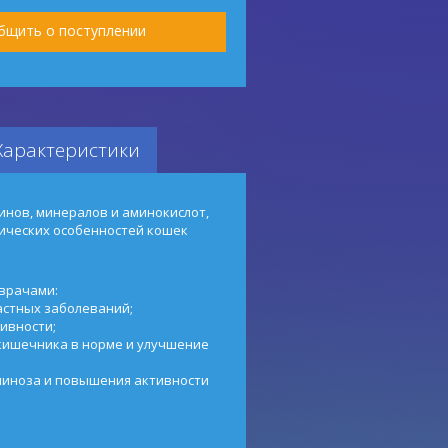
бщить о поступлении
Характеристики
инов, минералов и аминокислот,
ических особенностей кошек
врачами:
астных заболеваний;
ивности;
кишечника в норме и улучшение
миноза и повышения активности