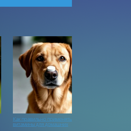
равильно применять
Почему куры лысеют?
ины для домашних
Содержать кур не сложно,
цев. Часть 1