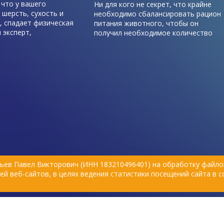
о
Ни для кого не секрет, что крайне
Полно
ость и
необходимо сбалансировать рацион
любимц
зическая
питания животного, чтобы он
подоб
получил необходимое количество
корм. 
ог и
питательных веществ. Восполнить
основ
вна
недостаток важных элементов в
не ме
 рацион
организме помогают витаминные
витам
ы —
комплексы. Однако многие не знают,
минер
А-6.
как правильно выбрать витамины для
кошек и собак, и что нужно
Верно
учитывать при выборе этой
послу
категории зоотоваров.
всё н
е
здоров
оты
ьев Павел Викторович (ИНН 183210496401) на обработку файлов
жирных
й веб-сайтов, в целях ведения статистики посещений сайта в 
е может
но. К
 Омега-3