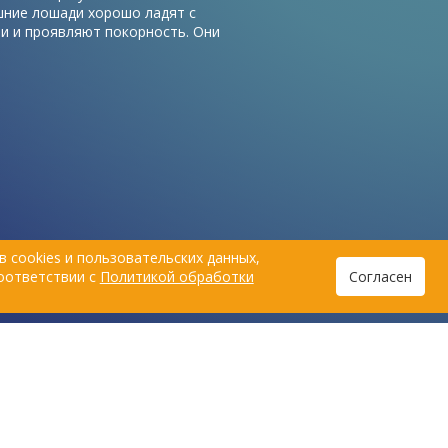
ние лошади хорошо ладят с
и и проявляют покорность. Они
зываются к хозяину и с
ностью служат ему на благо.
одство является стремительно
щейся отраслью.
 cookies и пользовательских данных,
соответствии с
Политикой обработки
Согласен