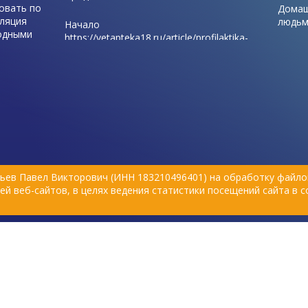
овать по
Домаш
уляция
людьм
Начало
одными
привя
https://vetapteka18.ru/article/profilaktika-
готов
bolezney-domashnih-krolikov-...
аемости в
 за
Конев
ся только
меняю
ьев Павел Викторович (ИНН 183210496401) на обработку файлов
й веб-сайтов, в целях ведения статистики посещений сайта в 