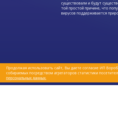
существовали и будут существ
той простой причине, что поп
вирусов поддерживается прир
очагами - дикими и бродячими
животными и процент заболев
популяции домашних животных
последнее десятилетие снизил
за счет массовых вакцинаций.
Продолжая использовать сайт, Вы даете согласие ИП Вороб
собираемых посредством агрегаторов статистики посетителе
персональных данных.