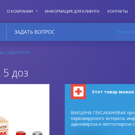
О КОМПАНИИ
ИНФОРМАЦИЯ ДЛЯ КЛИЕНТА
КОНТАКТЫ
Поиск т
ЗАДАТЬ ВОПРОС
НЫ, СЫВОРОТКИ
 5 доз
Этот товар можно
ВАКЦИНА ГЕКСАКАНИВАК прот
парвовирусного энтерита, инф
аденовироза и лептоспироза 