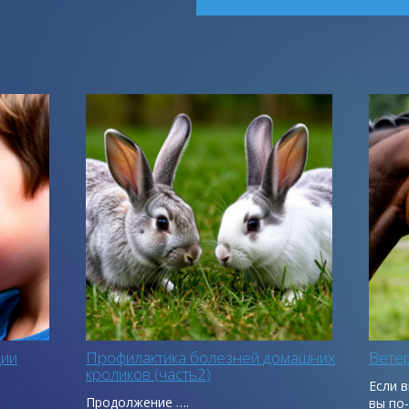
ции
Профилактика болезней домашних
Ветер
кроликов (часть2)
Если 
Продолжение ….
вы по