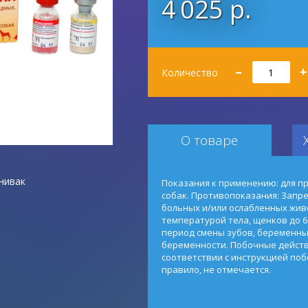
4 025 р.
Количество
–
+
Количество
О товаре
нивак
Показания к применению: для 
собак. Противопоказания: Запр
больных и/или ослабленных жив
температурой тела, щенков до 6
период смены зубов, беременны
беременности. Побочные действ
соответствии с инструкцией поб
правило, не отмечается.