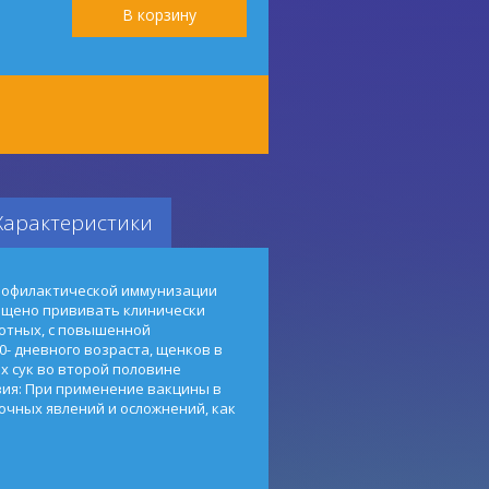
Характеристики
профилактической иммунизации
ещено прививать клинически
отных, с повышенной
0- дневного возраста, щенков в
х сук во второй половине
ия: При применение вакцины в
очных явлений и осложнений, как