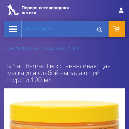
Поиск товаров
САЛОН КРАСОТЫ
УХОД ЗА ШЕРСТЬЮ
Iv San Bernard восстанавливающая
маска для слабой выпадающей
шерсти 100 мл