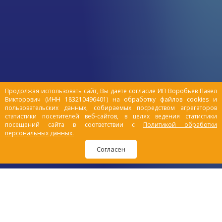
мыть домашних
питомцев?
Экология в городах оставляет желать
лучшего, пыль, вредные вещества и грязь
накапливаются на шерсти очень быстро,
а иммунитет изнеженного любимца
сложно назвать надежным защитником.
Продолжая использовать сайт, Вы даете согласие ИП Воробьев Павел
Потому особенно важно правильно
Викторович (ИНН 183210496401) на обработку файлов cookies и
соблюдать гигиену домашних животных,
пользовательских данных, собираемых посредством агрегаторов
ведь от этого зависит не только их
статистики посетителей веб-сайтов, в целях ведения статистики
посещений сайта в соответствии с
Политикой обработки
здоровье, но и Ваше.
персональных данных.
Согласен