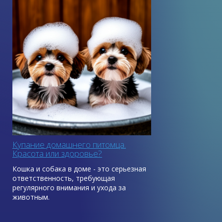
Эта процедура доставляет кошке
огромный стресс. Беспокоит то, что она
иногда чешет подбородок задней лапкой
и может содрать кожу. Кошке 3,5 года.
Крупная и очень сильная, вычищать
получается с трудом.
Мари Вершинина
Отвечает ветеринар,
дерматолог и аллерголог Ольга
Чечора
Купание домашнего питомца.
Красота или здоровье?
Кошка и собака в доме - это серьезная
ответственность, требующая
регулярного внимания и ухода за
животным.
Почему нужно