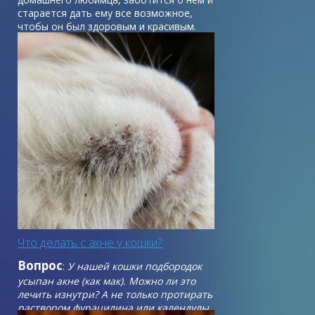
старается дать ему все возможное,
чтобы он был здоровым и красивым.
Главным украшением каждого питомца
является его шерсть, поэтому за ней
необходимо очень внимательно следить
и обеспечивать любимцу полноценное
питание и уход, особенно во время
линьки.
Что делать с акне у кошки?
Вопрос
:
У нашей кошки подбородок
усыпан акне (как мак). Можно ли это
лечить изнутри? А не только протирать
раствором фурацилина или календулы.