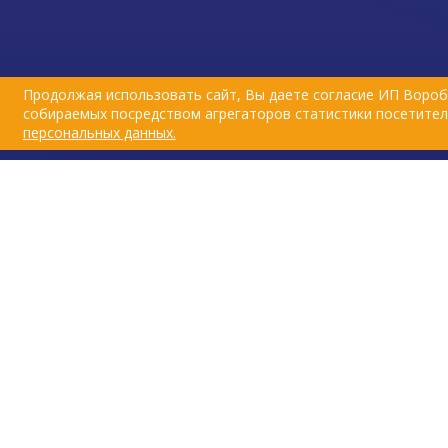
Продолжая использовать сайт, Вы даете согласие ИП Вороб
собираемых посредством агрегаторов статистики посетителе
персональных данных.
© Первая ветеринарная аптека в Иже
2026
.
Сайт создан в
студии «Радуга»
.