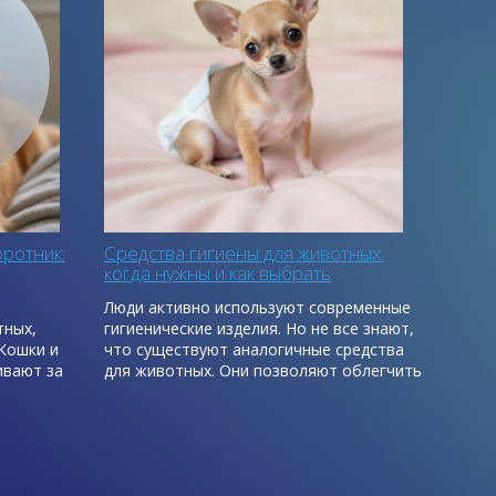
ротник:
Средства гигиены для животных:
когда нужны и как выбрать
о
Люди активно используют современные
тных,
гигиенические изделия. Но не все знают,
Кошки и
что существуют аналогичные средства
ивают за
для животных. Они позволяют облегчить
алечить
уход за питомцами: устранить
ю своей
неприятные запахи, путешествовать с
комфортом, улучшить качество жизни
ляющими
заболевших или пожилых любимцев.
Расскажем подробнее, чем удобны