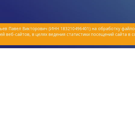
памперсы для животных, пояса и
штанишки для собак.
ьев Павел Викторович (ИНН 183210496401) на обработку файлов
й веб-сайтов, в целях ведения статистики посещений сайта в 
Политика обработки персональных данных
вске, 2015–
Согласие на обработку персональных данных