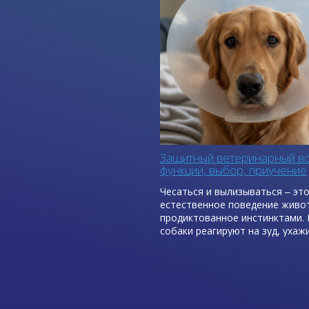
Защитный ветеринарный во
функции, выбор, приучение
Чесаться и вылизываться ‒ эт
естественное поведение живо
продиктованное инстинктами. 
собаки реагируют на зуд, ухаж
кожей и шерстью, пытаются з
мелкие повреждения с помощь
слюны, которая обладает
бактерицидными и ранозажив
свойствами.