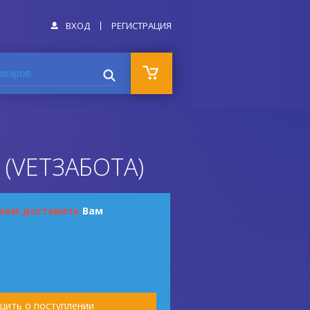
ВХОД
РЕГИСТРАЦИЯ
оваров
(VETЗАБОТА)
жем доставить
Вам
ить о поступлении