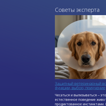
Советы эксперта
Защитный ветеринарный во
функции, выбор, приучение
Чесаться и вылизываться ‒ эт
естественное поведение живо
продиктованное инстинктами. 