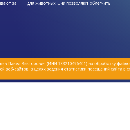
ивают за
для животных. Они позволяют облегчить
алечить
уход за питомцами: устранить
ю своей
неприятные запахи, путешествовать с
комфортом, улучшить качество жизни
ляющими
заболевших или пожилых любимцев.
Расскажем подробнее, чем удобны
памперсы для животных, пояса и
штанишки для собак.
ьев Павел Викторович (ИНН 183210496401) на обработку файлов
й веб-сайтов, в целях ведения статистики посещений сайта в 