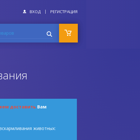
ВХОД
РЕГИСТРАЦИЯ
оваров
вания
жем доставить
Вам
 вскармливания животных: