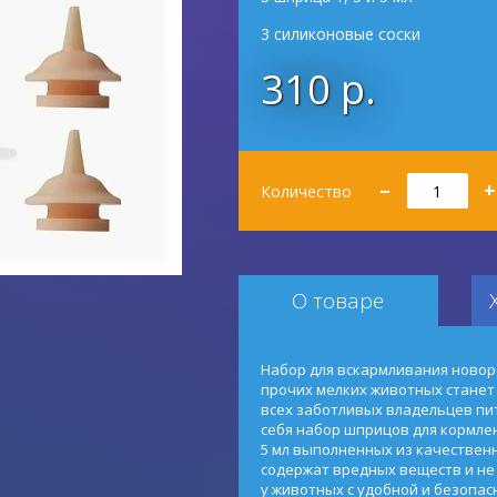
3 силиконовые соски
310 р.
Количество
–
+
Количество
О товаре
Набор для вскармливания новор
прочих мелких животных стане
всех заботливых владельцев пи
себя набор шприцов для кормлен
5 мл выполненных из качествен
содержат вредных веществ и не
у животных с удобной и безопас