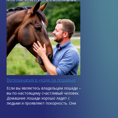
https://vetapteka18.ru/article/profilaktika-
bolezney-domashnih-krolikov-...
Ветеринария в уходе за лошадью
Если вы являетесь владельцем лошади –
вы по-настоящему счастливый человек.
Домашние лошади хорошо ладят с
людьми и проявляют покорность. Они
привязываются к хозяину и с
готовностью служат ему на благо.