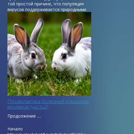
той простой причине, что популяция
вирусов поддерживается природными
очагами - дикими и бродячими
животными и процент заболеваемости в
популяции домашних животных за
последнее десятилетие снизился только
за счет массовых вакцинаций.
Профилактика болезней домашних
кроликов (часть2)
Продолжение ….
Начало