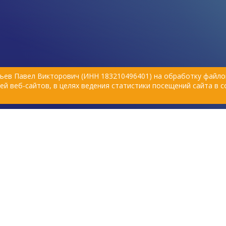
ляющими
заболевших или пожилых любимцев.
Расскажем подробнее, чем удобны
памперсы для животных, пояса и
штанишки для собак.
ьев Павел Викторович (ИНН 183210496401) на обработку файлов
й веб-сайтов, в целях ведения статистики посещений сайта в 
Политика обработки персональных данных
вске, 2015–
Согласие на обработку персональных данных