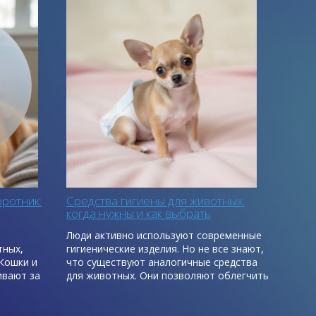
ротник:
Средства гигиены для животных:
когда нужны и как выбрать
о
Люди активно используют современные
тных,
гигиенические изделия. Но не все знают,
Кошки и
что существуют аналогичные средства
ивают за
для животных. Они позволяют облегчить
алечить
уход за питомцами: устранить
ю своей
неприятные запахи, путешествовать с
комфортом, улучшить качество жизни