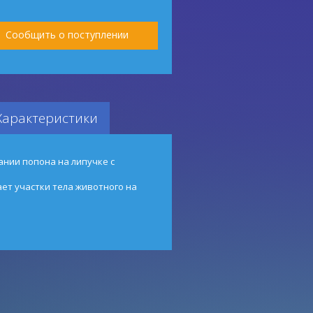
Сообщить о поступлении
Характеристики
ании попона на липучке с
ет участки тела животного на