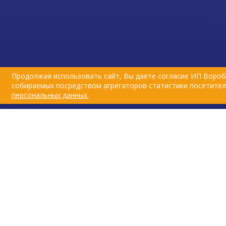
бактерицидными и ранозажив
свойствами.
Продолжая использовать сайт, Вы даете согласие ИП Вороб
собираемых посредством агрегаторов статистики посетителе
персональных данных.
© Первая ветеринарная аптека в Иже
2026
.