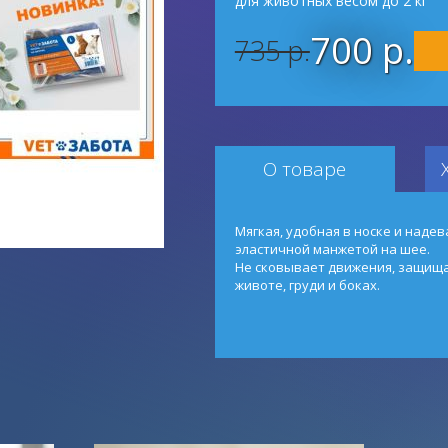
для животных весом до 2 кг
700 р.
735 р.
О товаре
Мягкая, удобная в носке и надев
эластичной манжетой на шее.
Не сковывает движения, защища
животе, груди и боках.