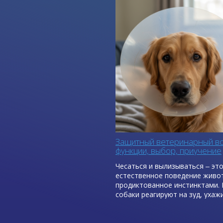
Защитный ветеринарный во
функции, выбор, приучение
Чесаться и вылизываться ‒ эт
естественное поведение живо
продиктованное инстинктами. 
собаки реагируют на зуд, ухаж
кожей и шерстью, пытаются з
мелкие повреждения с помощь
слюны, которая обладает