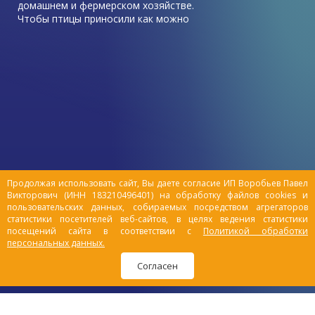
домашнем и фермерском хозяйстве.
Чтобы птицы приносили как можно
больше пользы, в виде высоких
показателей яйценоскости, хорошего
роста, она должна быть здорова.
Иногда приходится сталкиваться с
неприятными ситуациями, когда куры
начинают болеть. И самая
распространенный недуг – у курицы
отказали ноги, как лечить?
Продолжая использовать сайт, Вы даете согласие ИП Воробьев Павел
Викторович (ИНН 183210496401) на обработку файлов cookies и
пользовательских данных, собираемых посредством агрегаторов
статистики посетителей веб-сайтов, в целях ведения статистики
посещений сайта в соответствии с
Политикой обработки
персональных данных.
Согласен