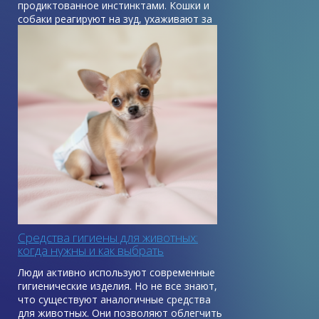
продиктованное инстинктами. Кошки и
собаки реагируют на зуд, ухаживают за
кожей и шерстью, пытаются залечить
мелкие повреждения с помощью своей
слюны, которая обладает
бактерицидными и ранозаживляющими
свойствами.
Средства гигиены для животных:
когда нужны и как выбрать
Люди активно используют современные
гигиенические изделия. Но не все знают,
что существуют аналогичные средства
для животных. Они позволяют облегчить