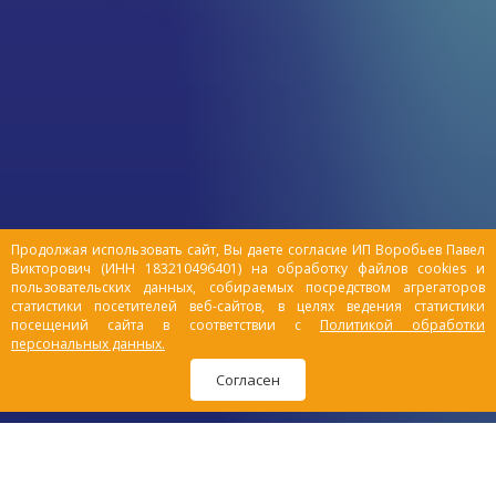
уход за питомцами: устранить
неприятные запахи, путешествовать с
комфортом, улучшить качество жизни
заболевших или пожилых любимцев.
Расскажем подробнее, чем удобны
памперсы для животных, пояса и
штанишки для собак.
Продолжая использовать сайт, Вы даете согласие ИП Воробьев Павел
Викторович (ИНН 183210496401) на обработку файлов cookies и
пользовательских данных, собираемых посредством агрегаторов
статистики посетителей веб-сайтов, в целях ведения статистики
посещений сайта в соответствии с
Политикой обработки
персональных данных.
Согласен