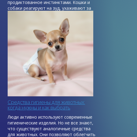
продиктованное инстинктами. Кошки и
собаки реагируют на зуд, ухаживают за
кожей и шерстью, пытаются залечить
мелкие повреждения с помощью своей
слюны, которая обладает
бактерицидными и ранозаживляющими
свойствами.
Средства гигиены для животных:
когда нужны и как выбрать
Люди активно используют современные
гигиенические изделия. Но не все знают,
что существуют аналогичные средства
для животных. Они позволяют облегчить