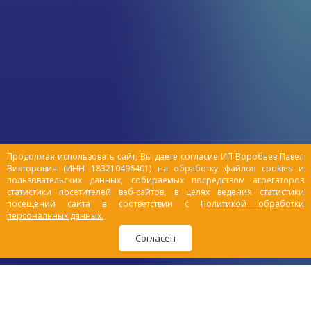
уход за питомцами: устранить
неприятные запахи, путешествовать с
комфортом, улучшить качество жизни
заболевших или пожилых любимцев.
Расскажем подробнее, чем удобны
памперсы для животных, пояса и
штанишки для собак.
Продолжая использовать сайт, Вы даете согласие ИП Воробьев Павел
Викторович (ИНН 183210496401) на обработку файлов cookies и
пользовательских данных, собираемых посредством агрегаторов
статистики посетителей веб-сайтов, в целях ведения статистики
посещений сайта в соответствии с
Политикой обработки
персональных данных.
Согласен