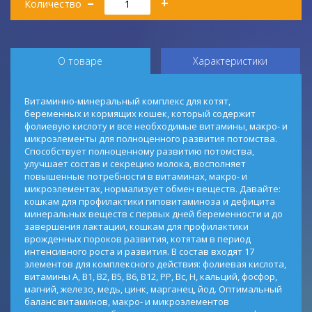
–
+
Количество
О товаре
Характеристики
Витаминно-минеральный комплекс для котят,
беременных и кормящих кошек, который содержит
фолиевую кислоту и все необходимые витамины, макро- и
микроэлементы для полноценного развития потомства.
Способствует полноценному развитию потомства,
улучшает состав и секрецию молока, восполняет
повышенные потребности в витаминах, макро- и
микроэлементах, нормализует обмен веществ. Давайте:
кошкам для профилактики гиповитаминоза и дефицита
минеральных веществ с первых дней беременности и до
завершения лактации, кошкам для профилактики
врожденных пороков развития, котятам в период
интенсивного роста и развития. В состав входят 17
элементов для комплексного действия: фолиевая кислота,
витамины А, В1, В2, В5, В6, В12, РР, Вс, Н, кальций, фосфор,
магний, железо, медь, цинк, марганец, йод. Оптимальный
баланс витаминов, макро- и микроэлементов