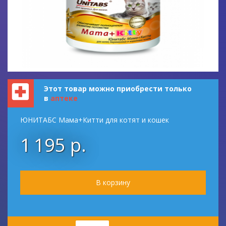
Этот товар можно приобрести только
в
аптеке
ЮНИТАБС Мама+Китти для котят и кошек
1 195 р.
Количество