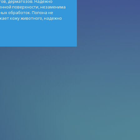
ов, дерматозов. Надежно
енной поверхности, незаменима
ных обработок. Попона не
жает кожу животного, надежно