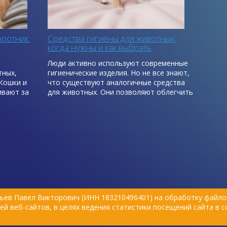
ротник:
Средства гигиены для животных:
когда нужны и как выбрать
о
Люди активно используют современные
тных,
гигиенические изделия. Но не все знают,
Кошки и
что существуют аналогичные средства
ивают за
для животных. Они позволяют облегчить
алечить
уход за питомцами: устранить
ю своей
неприятные запахи, путешествовать с
комфортом, улучшить качество жизни
ляющими
заболевших или пожилых любимцев.
Расскажем подробнее, чем удобны
памперсы для животных, пояса и
штанишки для собак.
ьев Павел Викторович (ИНН 183210496401) на обработку файлов
й веб-сайтов, в целях ведения статистики посещений сайта в 