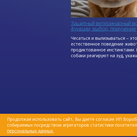
Защитный ветеринарный во
функции, выбор, приучение
Чесаться и вылизываться ‒ эт
естественное поведение живо
продиктованное инстинктами. 
собаки реагируют на зуд, ухаж
кожей и шерстью, пытаются з
мелкие повреждения с помощь
слюны, которая обладает
бактерицидными и ранозажив
свойствами.
Продолжая использовать сайт, Вы даете согласие ИП Вороб
собираемых посредством агрегаторов статистики посетителе
персональных данных.