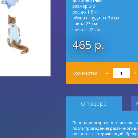
для животных
размер S-0
вес до 1,5 кг
обхват груди от 34 см
спина 23 см
шея от 22 см
465 р.
Количество
–
+
Количество
О товаре
Попона многоразового использо
после проведения различного ви
полостных, стерилизаций. Прек