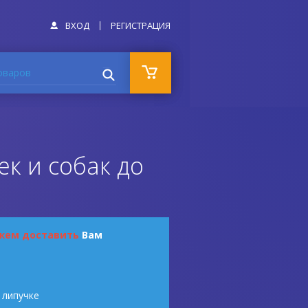
ВХОД
РЕГИСТРАЦИЯ
оваров
к и собак до
жем доставить
Вам
 липучке