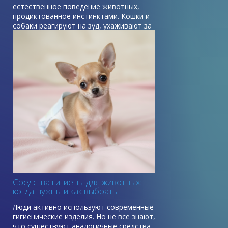
естественное поведение животных,
продиктованное инстинктами. Кошки и
собаки реагируют на зуд, ухаживают за
кожей и шерстью, пытаются залечить
мелкие повреждения с помощью своей
слюны, которая обладает
бактерицидными и ранозаживляющими
свойствами.
Средства гигиены для животных:
когда нужны и как выбрать
Люди активно используют современные
гигиенические изделия. Но не все знают,
что существуют аналогичные средства