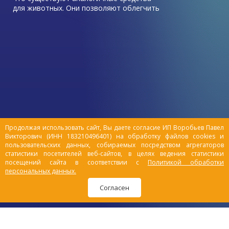
для животных. Они позволяют облегчить
уход за питомцами: устранить
неприятные запахи, путешествовать с
комфортом, улучшить качество жизни
заболевших или пожилых любимцев.
Расскажем подробнее, чем удобны
памперсы для животных, пояса и
штанишки для собак.
Продолжая использовать сайт, Вы даете согласие ИП Воробьев Павел
Викторович (ИНН 183210496401) на обработку файлов cookies и
пользовательских данных, собираемых посредством агрегаторов
статистики посетителей веб-сайтов, в целях ведения статистики
посещений сайта в соответствии с
Политикой обработки
персональных данных.
Согласен