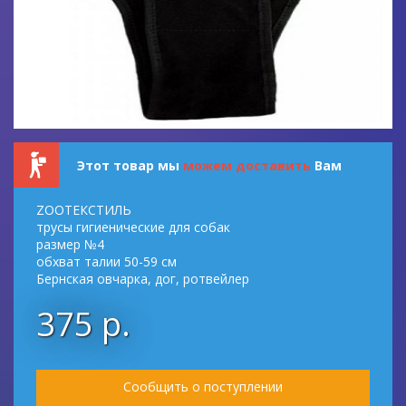
Этот товар мы
можем доставить
Вам
ZOOТЕКСТИЛЬ
трусы гигиенические для собак
размер №4
обхват талии 50-59 см
Бернская овчарка, дог, ротвейлер
375 р.
Сообщить о поступлении