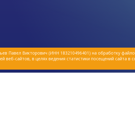
ьев Павел Викторович (ИНН 183210496401) на обработку файлов
й веб-сайтов, в целях ведения статистики посещений сайта в 