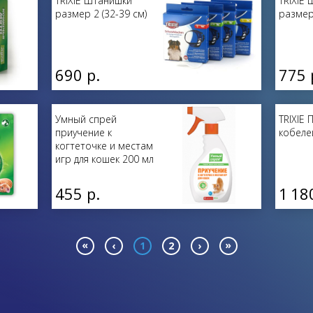
TRIXIE Штанишки
TRIXIE
размер 2 (32-39 см)
размер 
690 р.
775 
Умный спрей
TRIXIE 
приучение к
кобелей
когтеточке и местам
игр для кошек 200 мл
455 р.
1 18
«
»
‹
1
2
›