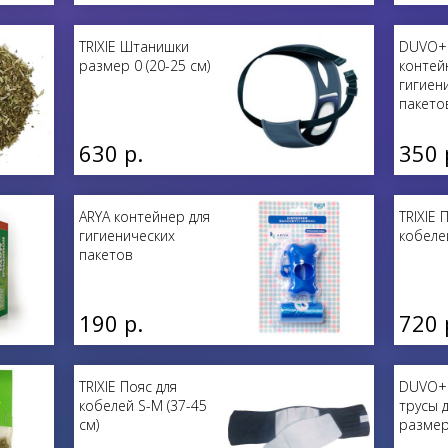
TRIXIE Штанишки
DUVO+ 
размер 0 (20-25 см)
контей
гигиен
пакето
630 р.
350 
ARYA контейнер для
TRIXIE 
гигиенических
кобелей
пакетов
190 р.
720 
TRIXIE Пояс для
DUVO+ 
кобелей S-M (37-45
трусы 
см)
размер 