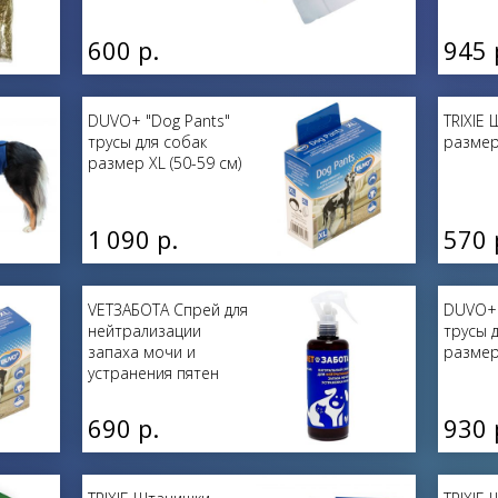
600 р.
945 
DUVO+ "Dog Pants"
TRIXIE
трусы для собак
размер 
размер XL (50-59 см)
1 090 р.
570 
VETЗАБОТА Спрей для
DUVO+ 
нейтрализации
трусы 
запаха мочи и
размер 
устранения пятен
250 мл
690 р.
930 