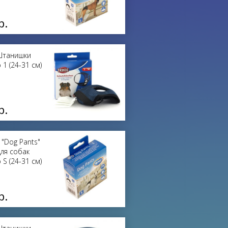
р.
 Штанишки
1 (24-31 см)
р.
"Dog Pants"
для собак
S (24-31 см)
р.