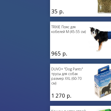
35 р.
TRIXIE Пояс для
кобелей M (45-55 см)
965 р.
DUVO+ "Dog Pants"
трусы для собак
размер XXL (60-70
см)
1 270 р.