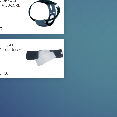
 Штанишки
4 (50-59 см)
р.
Пояс для
 L (55-65 см)
0 р.