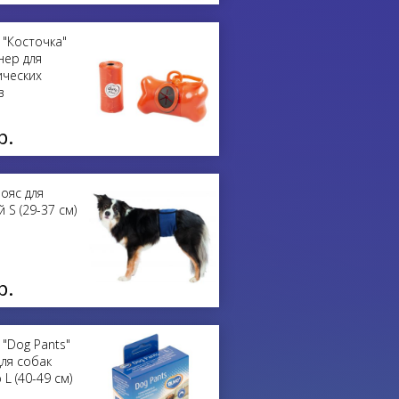
"Косточка"
нер для
ических
в
р.
Пояс для
 S (29-37 см)
р.
"Dog Pants"
для собак
L (40-49 см)