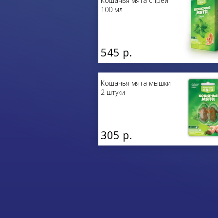
Кошачья мята спрей
100 мл
545 р.
Кошачья мята мышки
2 штуки
305 р.