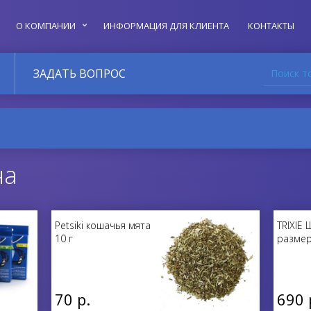
О КОМПАНИИ
ИНФОРМАЦИЯ ДЛЯ КЛИЕНТА
КОНТАКТЫ
Поиск т
ЗАДАТЬ ВОПРОС
ча
Petsiki кошачья мята
TRIXIE
10 г
размер 
70 р.
690 