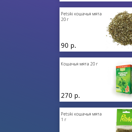
Petsiki кошачья мята
20 г
90 р.
Кошачья мята 20 г
270 р.
Petsiki кошачья мята
1 г