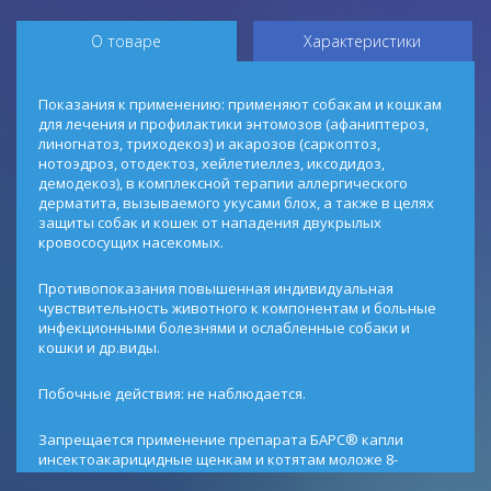
О товаре
Характеристики
Показания к применению: применяют собакам и кошкам
для лечения и профилактики энтомозов (афаниптероз,
линогнатоз, триходекоз) и акарозов (саркоптоз,
нотоэдроз, отодектоз, хейлетиеллез, иксодидоз,
демодекоз), в комплексной терапии аллергического
дерматита, вызываемого укусами блох, а также в целях
защиты собак и кошек от нападения двукрылых
кровососущих насекомых.
Противопоказания повышенная индивидуальная
чувствительность животного к компонентам и больные
инфекционными болезнями и ослабленные собаки и
кошки и др.виды.
Побочные действия: не наблюдается.
Запрещается применение препарата БАРС® капли
инсектоакарицидные щенкам и котятам моложе 8-
недельного возраста. Обработку собак и кошек в период