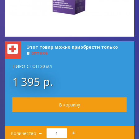
Этот товар можно приобрести только
в
аптеке
ПИРО-СТОП 20 мл
1 395 р.
Количество
–
+
Количество