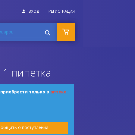
ВХОД
РЕГИСТРАЦИЯ
оваров
 1 пипетка
 приобрести только в
аптеке
общить о поступлении