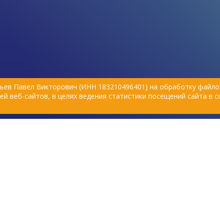
парази
ьев Павел Викторович (ИНН 183210496401) на обработку файлов
й веб-сайтов, в целях ведения статистики посещений сайта в 