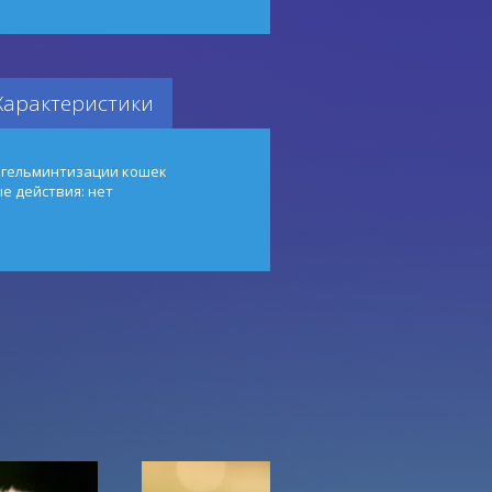
Характеристики
егельминтизации кошек
е действия: нет