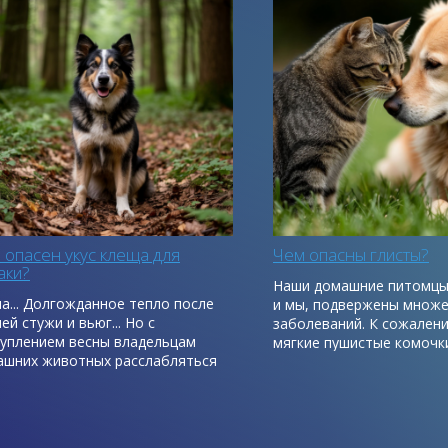
я
Чем опасны глисты?
Выбир
клеще
Наши домашние питомцы, так же как
 после
С каж
и мы, подвержены множеству
увели
заболеваний. К сожалению, эти
цам
их оби
мягкие пушистые комочки болеют,
ляться
забол
причем владелец об этом узнает,
перено
когда процесс зашел уже далеко.
многие
владе
одина